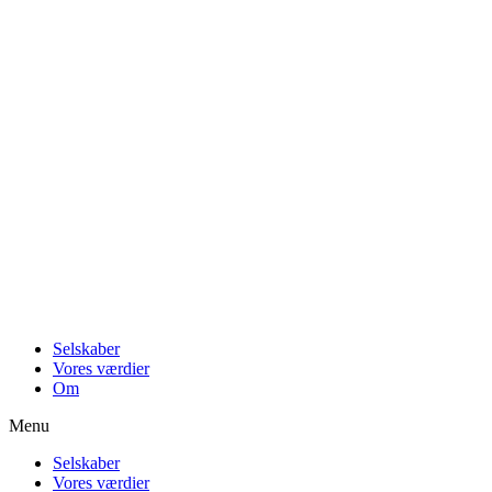
Videre
til
indhold
Selskaber
Vores værdier
Om
Menu
Selskaber
Vores værdier